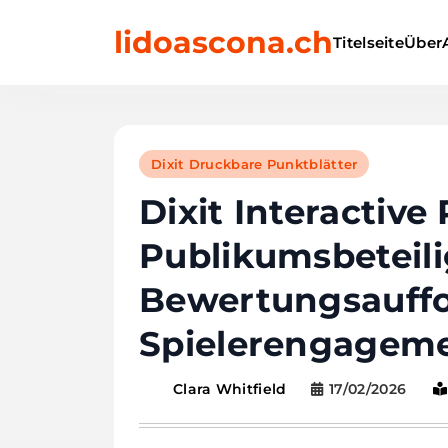
Skip
lidoascona.ch
to
Titelseite
Über
content
Dixit Druckbare Punktblätter
Dixit Interactive
Publikumsbeteil
Bewertungsauff
Spielerengagem
17/02/2026
Clara Whitfield