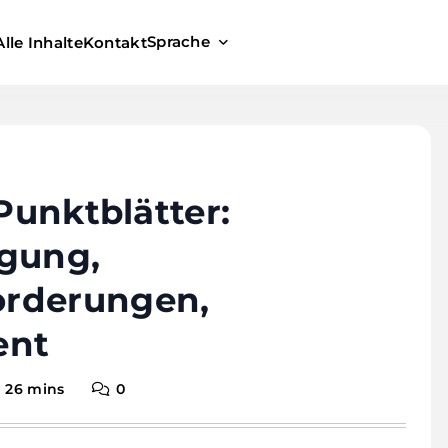
Sprache
Alle Inhalte
Kontakt
 Punktblätter:
igung,
orderungen,
ent
26 mins
0