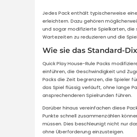
Jedes Pack enthält typischerweise eine
erleichtern. Dazu gehören möglicherw
und sogar modifizierte Spielkarten, die s
Wartezeiten zu reduzieren und die Spie
Wie sie das Standard-Di
Quick Play House-Rule Packs modifizie
einführen, die Geschwindigkeit und Zugä
Packs die Zeit begrenzen, die Spieler f
das Spiel flüssig verläuft, ohne lange 
ansprechenderen Spielrunden führen.
Darüber hinaus vereinfachen diese Pac
Punkte schnell zusammenzählen könne
müssen. Dies beschleunigt nicht nur das
ohne Überforderung einzusteigen.