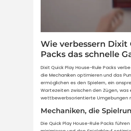
Wie verbessern Dixit
Packs das schnelle 
Dixit Quick Play House-Rule Packs verb
die Mechaniken optimieren und das Pu
ermöglichen es den Spielern, ein anspr
Wartezeiten zwischen den Zügen, was es
wettbewerbsorientierte Umgebungen 
Mechaniken, die Spielru
Die Quick Play House-Rule Packs führen
minimieren und den Spielablauf optimie