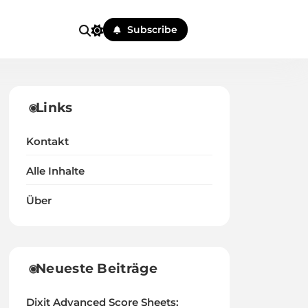
Subscribe
Links
Kontakt
Alle Inhalte
Über
Neueste Beiträge
Dixit Advanced Score Sheets: